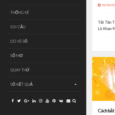
02/03/2
THỐNG KÊ
Tất Tần T
SOI CẦU
Lô Khan 
DÒ VÉ SỐ
SỔ MƠ
QUAY THỬ
SỐ KẾT QUẢ
Facebook
Twitter
Google
Linkedin
Instagram
YouTube
Pinterest
VK
Email
Plus
Cách bắt 