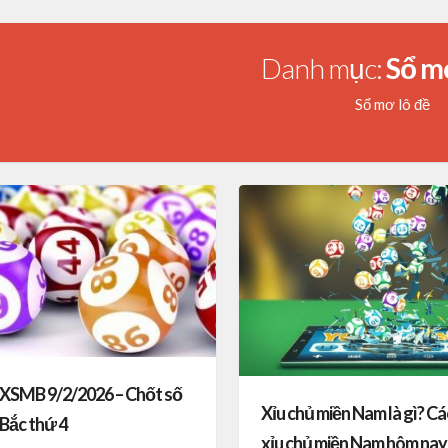
Danh mục:
Sổ m
Sổ mơ lô đề
XSMB 9/2/2026 – Chốt số
Xỉu chủ miền Nam là gì? C
Bắc thứ 4
xỉu chủ miền Nam hôm nay