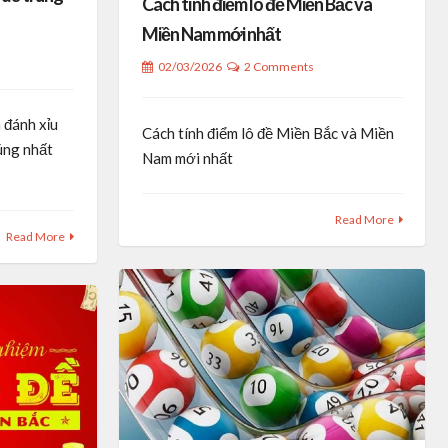
Cách tính điểm lô đề Miền Bắc và
Miền Nam mới nhất
02/03/2026
2 Comments
 đánh xỉu
Cách tính điểm lô đề Miền Bắc và Miền
úng nhất
Nam mới nhất
Read More
Read More