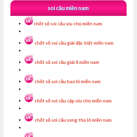
soi cầu miền nam
chốt số soi cầu xỉu chủ miền nam
chốt số soi cầu giải đặc biệt miền nam
chốt số soi cầu giải 8 miền nam
chốt số soi cầu bao lô miền nam
chốt số soi cầu cặp xỉu chủ miền nam
chốt số soi cầu song thủ lô miền nam