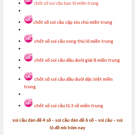
chốt số soi cầu bao lô miền trung
chốt số soi cầu cặp xỉu chủ miền trung
chốt số soi cầu song thủ lô miền trung
chốt số soi cầu đầu đuôi giải 8 miền trung
chốt số soi cầu đầu đuôi đặc biệt miền
trung
chốt số soi cầu lô 3 số miền trung
soi cầu dàn đề 4 số – soi cầu dàn đề 6 số – soi cầu – soi
lô đề mb hôm nay