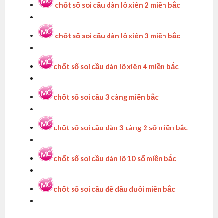
chốt số soi cầu dàn lô xiên 2 miền bắc
chốt số soi cầu dàn lô xiên 3 miền bắc
chốt số soi cầu dàn lô xiên 4 miền bắc
chốt số soi cầu 3 càng miền bắc
chốt số soi cầu dàn 3 càng 2 số miền bắc
chốt số soi cầu dàn lô 10 số miền bắc
chốt số soi cầu đề đầu đuôi miền bắc