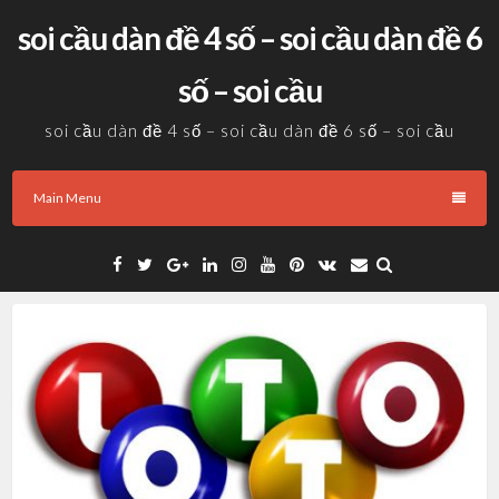
Skip
soi cầu dàn đề 4 số – soi cầu dàn đề 6
to
content
số – soi cầu
soi cầu dàn đề 4 số – soi cầu dàn đề 6 số – soi cầu
Main Menu
Facebook
Twitter
Google
Linkedin
Instagram
YouTube
Pinterest
VK
Email
Plus