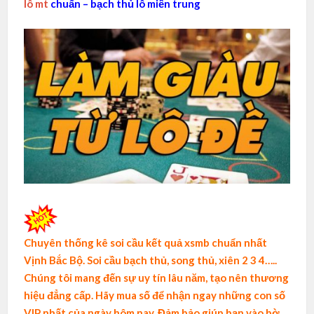
lô mt
chuẩn – bạch thủ lô miền trung
Chuyên thống kê soi cầu kết quả xsmb chuẩn nhất
Vịnh Bắc Bộ. Soi cầu bạch thủ, song thủ, xiên 2 3 4…..
Chúng tôi mang đến sự uy tín lâu năm, tạo nên thương
hiệu đẳng cấp. Hãy mua số để nhận ngay những con số
VIP nhất của ngày hôm nay. Đảm bảo giúp bạn vào bờ