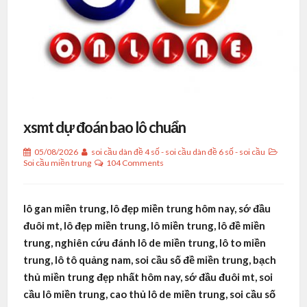
xsmt dự đoán bao lô chuẩn
05/08/2026
soi cầu dàn đề 4 số - soi cầu dàn đề 6 số - soi cầu
Soi cầu miền trung
104 Comments
lô gan miền trung, lô đẹp miền trung hôm nay, sớ đầu
đuôi mt, lô đẹp miền trung, lô miền trung, lô đề miền
trung, nghiên cứu đánh lô de miền trung, lô to miền
trung, lô tô quảng nam, soi cầu số đề miền trung, bạch
thủ miền trung đẹp nhất hôm nay, sớ đầu đuôi mt, soi
cầu lô miền trung, cao thủ lô de miền trung, soi cầu số