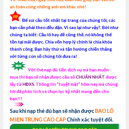
an toàn cùng những anh em khác nhé!
Để soi cầu tốt nhất tại trang của chúng tôi, các
bạn cần phải theo đều đặn. Vì sao lại như vậy?. Bởi như
chúng ta biết: Cầu lô hay đề cũng thế, nó không thể
tồn tại mãi được. Chia vốn hợp lý chính là chìa khóa
thành công. Bạn hãy thử và tận hưởng chiến thắng
với từng con số chúng tôi đưa ra!
Với thẻ nạp đủ tiền dịch vụ mà bạn muốn
mua thì bạn sẽ nhận được cầu số
CHUẨN NHẤT
được
lấy từ
HĐXS
. Thông tin “tuyệt mật” hôm nay mà chúng
tôi đã phân tích và chọn lọc kỹ nhất mang đến cho
bạn!!!
Sau khi nạp thẻ đủ bạn sẽ nhận được
BAO LÔ
MIỀN TRUNG CAO CẤP
Chính xác tuyệt đối.