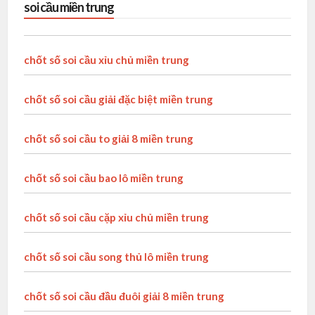
soi cầu miền trung
chốt số soi cầu xỉu chủ miền trung
chốt số soi cầu giải đặc biệt miền trung
chốt số soi cầu to giải 8 miền trung
chốt số soi cầu bao lô miền trung
chốt số soi cầu cặp xỉu chủ miền trung
chốt số soi cầu song thủ lô miền trung
chốt số soi cầu đầu đuôi giải 8 miền trung