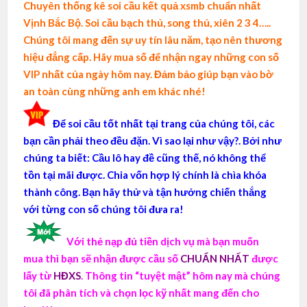
Chuyên thống kê soi cầu kết quả xsmb chuẩn nhất
Vịnh Bắc Bộ. Soi cầu bạch thủ, song thủ, xiên 2 3 4…..
Chúng tôi mang đến sự uy tín lâu năm, tạo nên thương
hiệu đẳng cấp. Hãy mua số để nhận ngay những con số
VIP nhất của ngày hôm nay. Đảm bảo giúp bạn vào bờ
an toàn cùng những anh em khác nhé!
Để soi cầu tốt nhất tại trang của chúng tôi, các
bạn cần phải theo đều đặn. Vì sao lại như vậy?. Bởi như
chúng ta biết: Cầu lô hay đề cũng thế, nó không thể
tồn tại mãi được. Chia vốn hợp lý chính là chìa khóa
thành công. Bạn hãy thử và tận hưởng chiến thắng
với từng con số chúng tôi đưa ra!
Với thẻ nạp đủ tiền dịch vụ mà bạn muốn
mua thì bạn sẽ nhận được cầu số
CHUẨN NHẤT
được
lấy từ
HĐXS
. Thông tin “tuyệt mật” hôm nay mà chúng
tôi đã phân tích và chọn lọc kỹ nhất mang đến cho