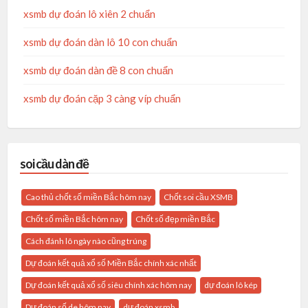
xsmb dự đoán lô xiên 2 chuẩn
xsmb dự đoán dàn lô 10 con chuẩn
xsmb dự đoán dàn đề 8 con chuẩn
xsmb dự đoán cặp 3 càng víp chuẩn
soi cầu dàn đề
Cao thủ chốt số miền Bắc hôm nay
Chốt soi cầu XSMB
Chốt số miền Bắc hôm nay
Chốt số đẹp miền Bắc
Cách đánh lô ngày nào cũng trúng
Dự đoán kết quả xổ số Miền Bắc chính xác nhất
Dự đoán kết quả xổ số siêu chính xác hôm nay
dự đoán lô kép
Dự đoán số de hôm nay
dự đoán xsmb