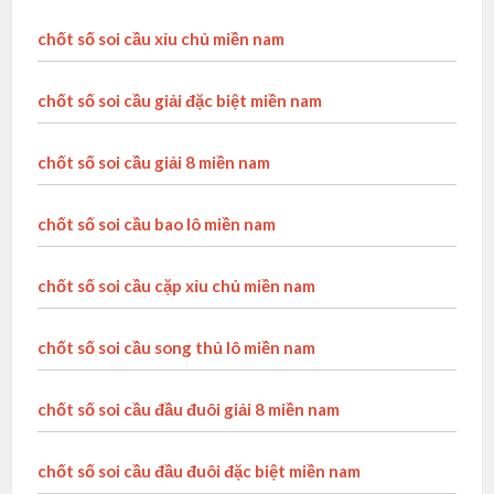
chốt số soi cầu xỉu chủ miền nam
chốt số soi cầu giải đặc biệt miền nam
chốt số soi cầu giải 8 miền nam
chốt số soi cầu bao lô miền nam
chốt số soi cầu cặp xỉu chủ miền nam
chốt số soi cầu song thủ lô miền nam
chốt số soi cầu đầu đuôi giải 8 miền nam
chốt số soi cầu đầu đuôi đặc biệt miền nam