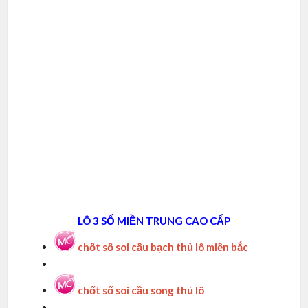
LÔ 3 SỐ MIỀN TRUNG CAO CẤP
chốt số soi cầu bạch thủ lô miền bắc
chốt số soi cầu song thủ lô