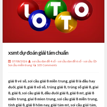
xsmt dự đoán giải tám chuẩn
07/08/2026
soi cầu dàn đề 4 số - soi cầu dàn đề 6 số - soi cầu
Soi cầu miền trung
105 Comments
giải 8 vé số, soi cầu giải 8 miền trung, giải 8 là đầu hay
đuôi, giải 8, giải 8 xổ số, trúng giải 8, trúng số giải 8, giai
8, giải 8, soi cầu giải 8, đầu đuôi giải 8, giải 8 mt, giải 8
miền trung, giai 8 mien trung, soi cầu giải 8 miền trung,
tính giải 8, giải 8 hôm nay, giải tám mt, soi cầu giái tám,