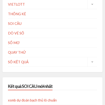
VIETLOTT
THỐNG KÊ
SOI CẦU
DÒ VÉ SỐ
SỔ MƠ
QUAY THỬ
SỐ KẾT QUẢ
Kết quả SOI CẦU mới nhất
xsmb dự đoán bạch thủ lô chuẩn