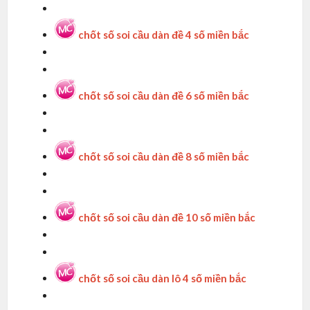
chốt số soi cầu dàn đề 4 số miền bắc
chốt số soi cầu dàn đề 6 số miền bắc
chốt số soi cầu dàn đề 8 số miền bắc
chốt số soi cầu dàn đề 10 số miền bắc
chốt số soi cầu dàn lô 4 số miền bắc