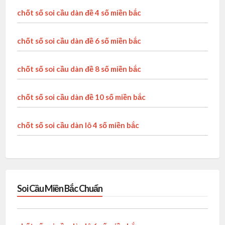
chốt số soi cầu dàn đề 4 số miền bắc
chốt số soi cầu dàn đề 6 số miền bắc
chốt số soi cầu dàn đề 8 số miền bắc
chốt số soi cầu dàn đề 10 số miền bắc
chốt số soi cầu dàn lô 4 số miền bắc
Soi Cầu Miền Bắc Chuẩn