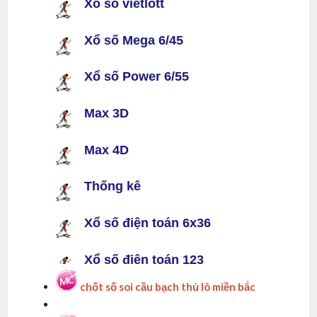
chốt số soi cầu bạch thủ lô miền bắc