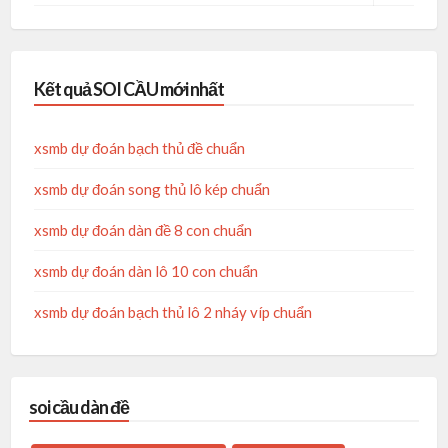
Kết quả SOI CẦU mới nhất
xsmb dự đoán bạch thủ đề chuẩn
xsmb dự đoán song thủ lô kép chuẩn
xsmb dự đoán dàn đề 8 con chuẩn
xsmb dự đoán dàn lô 10 con chuẩn
xsmb dự đoán bạch thủ lô 2 nháy víp chuẩn
soi cầu dàn đề