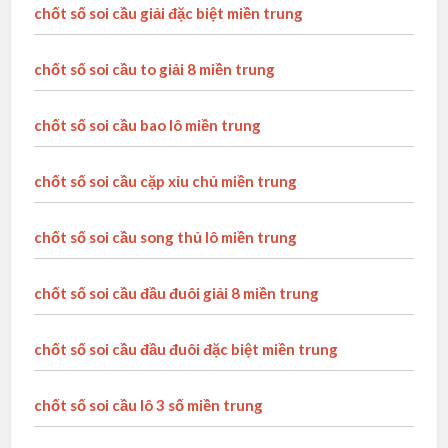
chốt số soi cầu giải đặc biệt miền trung
chốt số soi cầu to giải 8 miền trung
chốt số soi cầu bao lô miền trung
chốt số soi cầu cặp xỉu chủ miền trung
chốt số soi cầu song thủ lô miền trung
chốt số soi cầu đầu đuôi giải 8 miền trung
chốt số soi cầu đầu đuôi đặc biệt miền trung
chốt số soi cầu lô 3 số miền trung