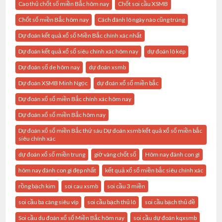
Cao thủ chốt số miền Bắc hôm nay
Chốt soi cầu XSMB
Chốt số miền Bắc hôm nay
Cách đánh lô ngày nào cũng trúng
Dự đoán kết quả xổ số Miền Bắc chính xác nhất
Dự đoán kết quả xổ số siêu chính xác hôm nay
dự đoán lô kép
Dự đoán số de hôm nay
dự đoán xsmb
Dự đoán XSMB Minh Ngọc
dự đoán xổ số miền bắc
Dự đoán xổ số miền Bắc chính xác hôm nay
Dự đoán xổ số miền Bắc hôm nay
Dự đoán xổ số miền Bắc thứ sáu Dự đoán xsmb kết quả xổ số miền bắc
siêu chính xác
dự đoán xổ số miền trung
giờ vàng chốt số
Hôm nay đánh con gì
hôm nay đánh con gì đẹp nhất
kết quả xổ số miền bắc siêu chính xác
rồng bạch kim
soi cau xsmb
soi cầu 3 miền
soi cầu ba càng siêu víp
soi cầu bạch thủ lô
soi cầu bạch thủ đề
Soi cầu du đoán xổ số Miền Bắc hôm nay
soi cầu dự đoán kqxsmb