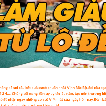
ống kê soi cầu kết quả xsmb chuẩn nhất Vịnh Bắc Bộ. Soi cầu bạ
 2 3 4….. Chúng tôi mang đến sự uy tín lâu năm, tạo nên thương hi
ố để nhận ngay những con số VIP nhất của ngày hôm nay. Đảm bả
n toàn cùng những anh em khác nhé!