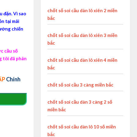
chốt số soi cầu dàn lô xiên 2 miền
u đặn. Vì sao
bắc
ồn tại mãi
hưởng chiến
chốt số soi cầu dàn lô xiên 3 miền
bắc
ợc cầu số
g tôi đã phân
chốt số soi cầu dàn lô xiên 4 miền
bắc
ẤP
Chính
chốt số soi cầu 3 càng miền bắc
chốt số soi cầu dàn 3 càng 2 số
miền bắc
chốt số soi cầu dàn lô 10 số miền
bắc