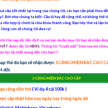
soi cầu tốt nhất tại trang của chúng tôi, các bạn cần phải theo đề
ậy?. Bởi như chúng ta biết: Cầu lô hay đề cũng thế, nó không thể t
a vốn hợp lý chính là chìa khóa thành công. Bạn hãy thử và tận 
 từng con số chúng tôi đưa ra!
Với thẻ nạp đủ tiền dịch vụ mà bạn muốn mua thì bạn sẽ nhận đư
NHẤT
được lấy từ
HĐXS
. Thông tin “tuyệt mật” hôm nay mà chún
họn lọc kỹ nhất mang đến cho bạn!!!
 nạp thẻ đủ bạn sẽ nhận được
3 CÀNG MIỀN BẮC CAO C
t đối.
3 CÀNG MIỀN BẮC CAO CẤP
nạp cộng dồn thẻ
( Ví dụ 4 cái 100k )
ược cập nhật hôm nay ngày nay trúng ngày đó
Viettel, Mobiphone, Vinaphone,
…