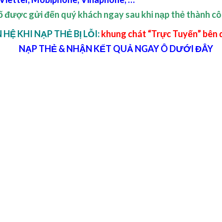
ố được gửi đến quý khách ngay sau khi nạp thẻ thành cô
N HỆ KHI NẠP THẺ BỊ LỖI:
khung chát “Trực Tuyến” bên 
NẠP THẺ & NHẬN KẾT
QUẢ NGAY Ô DƯỚI ĐÂY