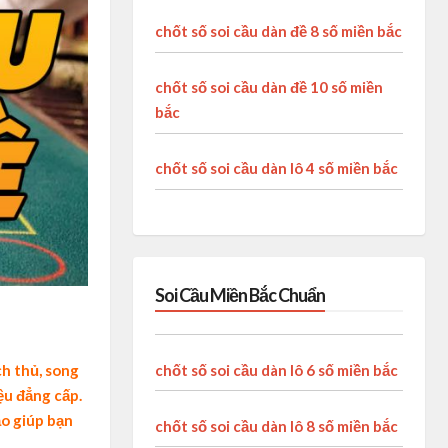
chốt số soi cầu dàn đề 8 số miền bắc
chốt số soi cầu dàn đề 10 số miền
bắc
chốt số soi cầu dàn lô 4 số miền bắc
Soi Cầu Miền Bắc Chuẩn
chốt số soi cầu dàn lô 6 số miền bắc
ch thủ, song
ệu đẳng cấp.
o giúp bạn
chốt số soi cầu dàn lô 8 số miền bắc