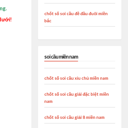
ng.
chốt số soi cầu đề đầu đuôi miền
dưới!
bắc
soi cầu miền nam
chốt số soi cầu xỉu chủ miền nam
chốt số soi cầu giải đặc biệt miền
nam
chốt số soi cầu giải 8 miền nam