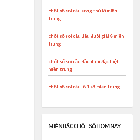
chốt số soi cầu song thủ lô miền
trung
chốt số soi cầu đầu đuôi giải 8 miền
trung
chốt số soi cầu đầu đuôi đặc biệt
miền trung
chốt số soi cầu lô 3 số miền trung
MIỀN BẮC CHỐT SỐ HÔM NAY