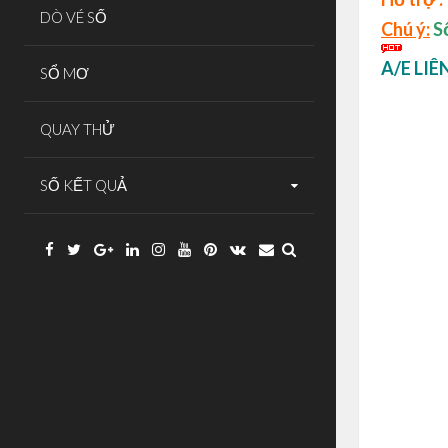
DÒ VÉ SỐ
Chú ý:
S
A/E LIÊ
SỔ MƠ
QUAY THỬ
SỐ KẾT QUẢ
Facebook
Twitter
Google
Linkedin
Instagram
YouTube
Pinterest
VK
Email
Plus