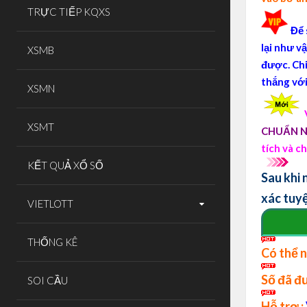
TRỰC TIẾP KQXS
Để 
lại như v
XSMB
được. Chi
thắng với
XSMN
XSMT
CHUẨN 
tích và c
KẾT QUẢ XỔ SỐ
Sau khi
xác tuyệ
VIETLOTT
THỐNG KÊ
Có thể 
Số đã đ
SOI CẦU
Hỗ trợ :