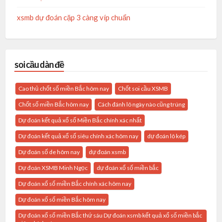
xsmb dự đoán cặp 3 càng víp chuẩn
soi cầu dàn đề
Cao thủ chốt số miền Bắc hôm nay
Chốt soi cầu XSMB
Chốt số miền Bắc hôm nay
Cách đánh lô ngày nào cũng trúng
Dự đoán kết quả xổ số Miền Bắc chính xác nhất
Dự đoán kết quả xổ số siêu chính xác hôm nay
dự đoán lô kép
Dự đoán số de hôm nay
dự đoán xsmb
Dự đoán XSMB Minh Ngọc
dự đoán xổ số miền bắc
Dự đoán xổ số miền Bắc chính xác hôm nay
Dự đoán xổ số miền Bắc hôm nay
Dự đoán xổ số miền Bắc thứ sáu Dự đoán xsmb kết quả xổ số miền bắc