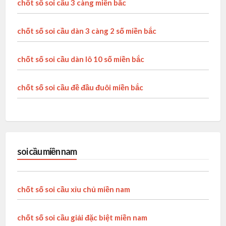
chốt số soi cầu 3 càng miền bắc
chốt số soi cầu dàn 3 càng 2 số miền bắc
chốt số soi cầu dàn lô 10 số miền bắc
chốt số soi cầu đề đầu đuôi miền bắc
soi cầu miền nam
chốt số soi cầu xỉu chủ miền nam
chốt số soi cầu giải đặc biệt miền nam