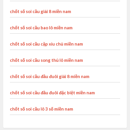
chốt số soi cầu giải 8 miền nam
chốt số soi cầu bao lô miền nam
chốt số soi cầu cặp xỉu chủ miền nam
chốt số soi cầu song thủ lô miền nam
chốt số soi cầu đầu đuôi giải 8 miền nam
chốt số soi cầu đầu đuôi đặc biệt miền nam
chốt số soi cầu lô 3 số miền nam