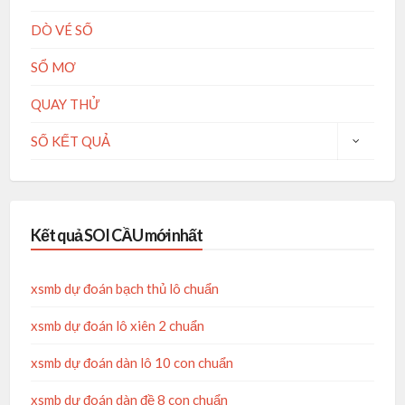
DÒ VÉ SỐ
SỔ MƠ
QUAY THỬ
SỐ KẾT QUẢ
Kết quả SOI CẦU mới nhất
xsmb dự đoán bạch thủ lô chuẩn
xsmb dự đoán lô xiên 2 chuẩn
xsmb dự đoán dàn lô 10 con chuẩn
xsmb dự đoán dàn đề 8 con chuẩn