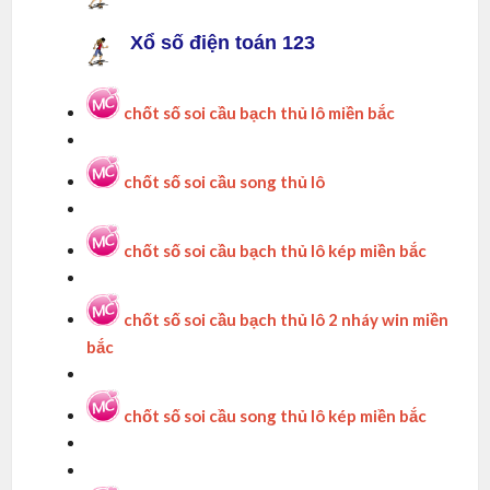
chốt số soi cầu bạch thủ lô miền bắc
chốt số soi cầu song thủ lô
chốt số soi cầu bạch thủ lô kép miền bắc
chốt số soi cầu bạch thủ lô 2 nháy win miền
bắc
chốt số soi cầu song thủ lô kép miền bắc