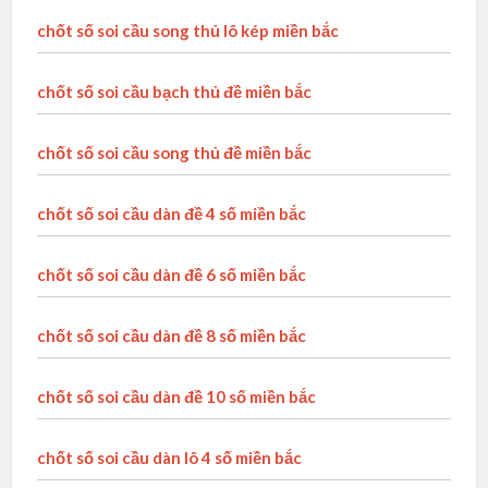
chốt số soi cầu song thủ lô kép miền bắc
chốt số soi cầu bạch thủ đề miền bắc
chốt số soi cầu song thủ đề miền bắc
chốt số soi cầu dàn đề 4 số miền bắc
chốt số soi cầu dàn đề 6 số miền bắc
chốt số soi cầu dàn đề 8 số miền bắc
chốt số soi cầu dàn đề 10 số miền bắc
chốt số soi cầu dàn lô 4 số miền bắc