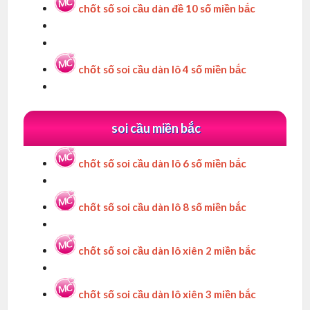
chốt số soi cầu dàn đề 10 số miền bắc
chốt số soi cầu dàn lô 4 số miền bắc
soi cầu miền bắc
chốt số soi cầu dàn lô 6 số miền bắc
chốt số soi cầu dàn lô 8 số miền bắc
chốt số soi cầu dàn lô xiên 2 miền bắc
chốt số soi cầu dàn lô xiên 3 miền bắc