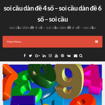
Skip
soi cầu dàn đề 4 số – soi cầu dàn đề 6
to
content
số – soi cầu
soi cầu dàn đề 4 số – soi cầu dàn đề 6 số – soi cầu
Main Menu
Facebook
Twitter
Google
Linkedin
Instagram
YouTube
Pinterest
VK
Email
Plus