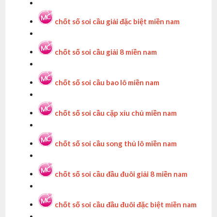
chốt số soi cầu giải đặc biệt miền nam
chốt số soi cầu giải 8 miền nam
chốt số soi cầu bao lô miền nam
chốt số soi cầu cặp xỉu chủ miền nam
chốt số soi cầu song thủ lô miền nam
chốt số soi cầu đầu đuôi giải 8 miền nam
chốt số soi cầu đầu đuôi đặc biệt miền nam