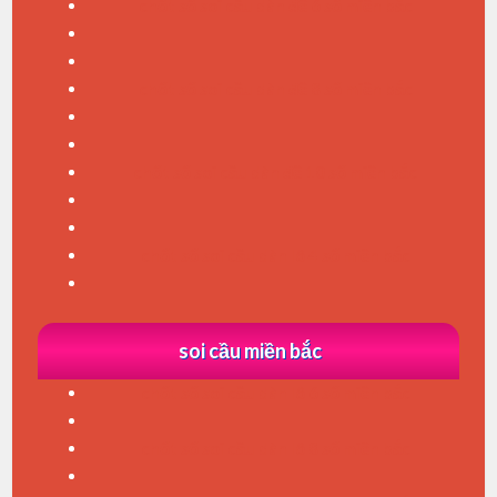
chốt số soi cầu dàn đề 6 số miền bắc
chốt số soi cầu dàn đề 8 số miền bắc
chốt số soi cầu dàn đề 10 số miền bắc
chốt số soi cầu dàn lô 4 số miền bắc
soi cầu miền bắc
chốt số soi cầu dàn lô 6 số miền bắc
chốt số soi cầu dàn lô 8 số miền bắc