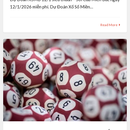
12/1/2026 miễn phí. Dự Đoán Xổ Số Miền…
Read More