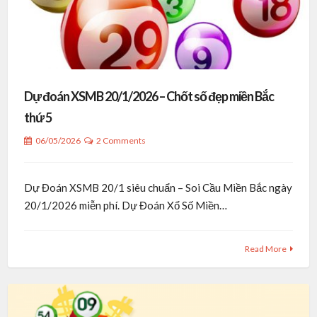
Dự đoán XSMB 20/1/2026 – Chốt số đẹp miền Bắc
thứ 5
06/05/2026
2 Comments
Dự Đoán XSMB 20/1 siêu chuẩn – Soi Cầu Miền Bắc ngày
20/1/2026 miễn phí. Dự Đoán Xổ Số Miền…
Read More