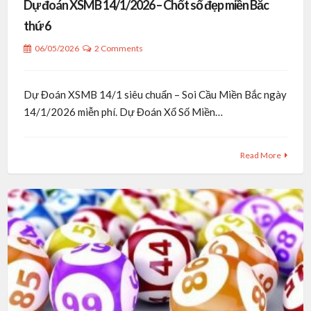
Dự đoán XSMB 14/1/2026 – Chốt số đẹp miền Bắc
thứ 6
06/05/2026
2 Comments
Dự Đoán XSMB 14/1 siêu chuẩn – Soi Cầu Miền Bắc ngày
14/1/2026 miễn phí. Dự Đoán Xổ Số Miền…
Read More