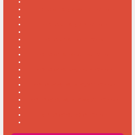
chốt số soi cầu giải đặc biệt miền nam
chốt số soi cầu giải 8 miền nam
chốt số soi cầu bao lô miền nam
chốt số soi cầu cặp xỉu chủ miền nam
chốt số soi cầu song thủ lô miền nam
chốt số soi cầu đầu đuôi giải 8 miền nam
chốt số soi cầu đầu đuôi đặc biệt miền nam
chốt số soi cầu lô 3 số miền nam