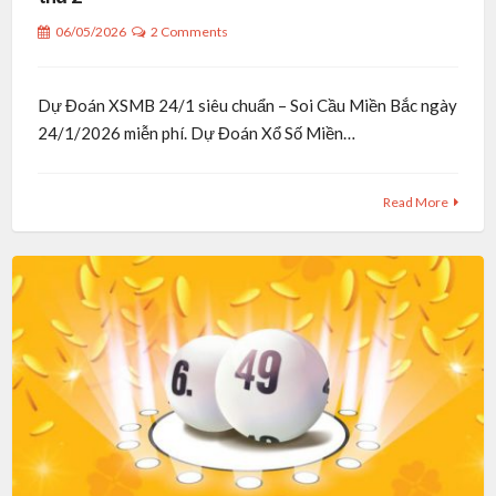
06/05/2026
2 Comments
Dự Đoán XSMB 24/1 siêu chuẩn – Soi Cầu Miền Bắc ngày
24/1/2026 miễn phí. Dự Đoán Xổ Số Miền…
Read More