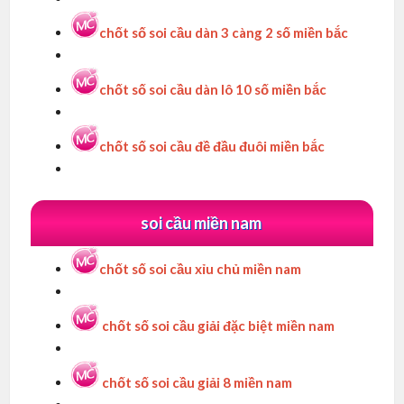
chốt số soi cầu dàn 3 càng 2 số miền bắc
chốt số soi cầu dàn lô 10 số miền bắc
chốt số soi cầu đề đầu đuôi miền bắc
soi cầu miền nam
chốt số soi cầu xỉu chủ miền nam
chốt số soi cầu giải đặc biệt miền nam
chốt số soi cầu giải 8 miền nam