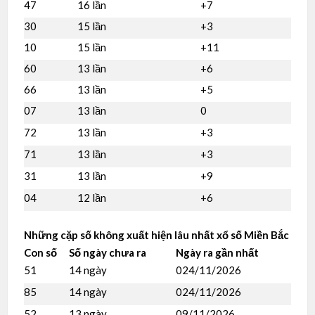
47
16 lần
+7
30
15 lần
+3
10
15 lần
+11
60
13 lần
+6
66
13 lần
+5
07
13 lần
0
72
13 lần
+3
71
13 lần
+3
31
13 lần
+9
04
12 lần
+6
Những cặp số không xuất hiện lâu nhất xổ số Miền Bắc
Con số
Số ngày chưa ra
Ngày ra gần nhất
51
14 ngày
024/11/2026
85
14 ngày
024/11/2026
52
13 ngày
09/11/2026