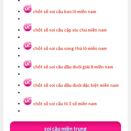
chốt số soi cầu bao lô miền nam
chốt số soi cầu cặp xỉu chủ miền nam
chốt số soi cầu song thủ lô miền nam
chốt số soi cầu đầu đuôi giải 8 miền nam
chốt số soi cầu đầu đuôi đặc biệt miền nam
chốt số soi cầu lô 3 số miền nam
soi cầu miền trung