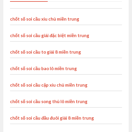
chốt số soi cầu xỉu chủ miền trung
chốt số soi cầu giải đặc biệt miền trung
chốt số soi cầu to giải 8 miền trung
chốt số soi cầu bao lô miền trung
chốt số soi cầu cặp xỉu chủ miền trung
chốt số soi cầu song thủ lô miền trung
chốt số soi cầu đầu đuôi giải 8 miền trung