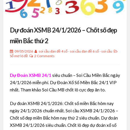
Dự đoán XSMB 24/1/2026 – Chốt số đẹp
miền Bắc thứ 2
09/05/2026
soi cầu dàn đề 4 số - soi cầu dàn đề 6 số - soi cầu
Sổ mơ lô đề
2 Comments
Dự Đoán XSMB 24/1
siêu chuẩn – Soi Cầu Miền Bắc ngày
24/1/2026 miễn phí. Dự Đoán Xổ Số Miền Bắc 24/1 VIP
nhất. Tham khảo Soi Cầu MB chốt lô cực đẹp ăn to.
Dự đoán XSMB 24/1/2026: Chốt số miền Bắc hôm nay
ngày 24/1/2026 chuẩn nhất. Soi cầu XSMB 24/1/2026 –
Chốt số đẹp miền Bắc hôm nay thứ 2 siêu chuẩn. Dự đoán
XSMB 24/1/2026 siêu chuẩn. Chốt lô đẹp dự đoán xổ số