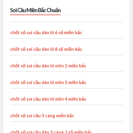
Soi Cầu Miền Bắc Chuẩn
chốt số soi cầu dàn lô 6 số miền bắc
chốt số soi cầu dàn lô 8 số miền bắc
chốt số soi cầu dàn lô xiên 2 miền bắc
chốt số soi cầu dàn lô xiên 3 miền bắc
chốt số soi cầu dàn lô xiên 4 miền bắc
chốt số soi cầu 3 càng miền bắc
chốt số soi cầu dàn 3 càng 2 số miền bắc