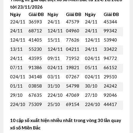
tới 23/11/2026
Ngày
Giải
ĐB
Ngày
Giải
ĐB
Ngày
Giải
ĐB
224/11
36593
24/11
47579
24/11
45344
24/11
68712
124/11
04960
24/11
99342
124/11
41405
15/11
77626
124/11
53940
13/11
55230
124/11
04211
24/11
33422
24/11
43595
09/11
71952
024/11
94772
07/11
91386
024/11
19821
05/11
66152
024/11
34148
03/11
07267
024/11
29510
01/11
03858
31/10
54798
30/10
24242
29/10
67635
224/10
47069
27/10
92046
224/10
75309
25/10
69154
224/10
44417
10 cặp số xuất hiện nhiều nhất trong vòng 30 lần quay
xổ số Miền Bắc