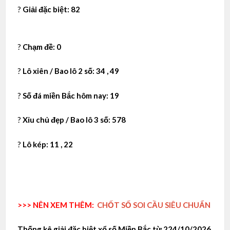
?
Giải đặc biệt: 82
?
Chạm đề:
0
?
Lô xiên / Bao lô 2 số: 34 , 49
?
Số đá miền Bắc hôm nay: 19
?
Xỉu chủ đẹp / Bao lô 3 số: 578
?
Lô kép: 11 , 22
>>> NÊN XEM THÊM:
CHỐT SỐ SOI CẦU SIÊU CHUẨN
Thống kê giải đặc biệt xổ số Miền Bắc từ 224/10/2026