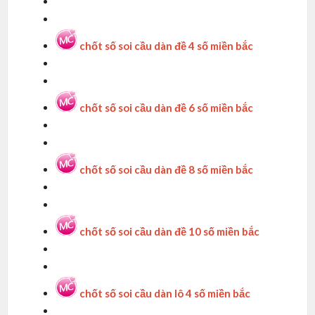
chốt số soi cầu dàn đề 4 số miền bắc
chốt số soi cầu dàn đề 6 số miền bắc
chốt số soi cầu dàn đề 8 số miền bắc
chốt số soi cầu dàn đề 10 số miền bắc
chốt số soi cầu dàn lô 4 số miền bắc