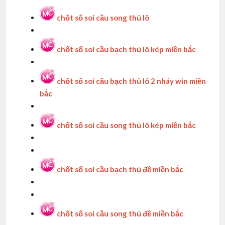
chốt số soi cầu song thủ lô
chốt số soi cầu bạch thủ lô kép miền bắc
chốt số soi cầu bạch thủ lô 2 nháy win miền
bắc
chốt số soi cầu song thủ lô kép miền bắc
chốt số soi cầu bạch thủ đề miền bắc
chốt số soi cầu song thủ đề miền bắc