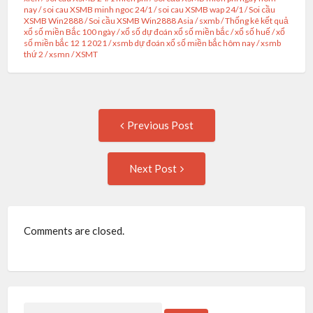
nay
/
soi cau XSMB minh ngoc 24/1
/
soi cau XSMB wap 24/1
/
Soi cầu
XSMB Win2888
/
Soi cầu XSMB Win2888 Asia
/
sxmb
/
Thống kê kết quả
xổ số miền Bắc 100 ngày
/
xổ số dự đoán xổ số miền bắc
/
xổ số huế
/
xổ
số miền bắc 12 1 2021
/
xsmb dự đoán xổ số miền bắc hôm nay
/
xsmb
thứ 2
/
xsmn
/
XSMT
Post
Previous
Previous Post
post:
navigation
Next
Next Post
Post:
Comments are closed.