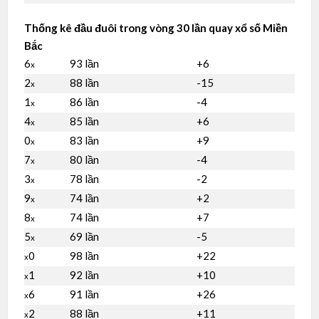
Thống kê đầu đuôi trong vòng 30 lần quay xổ số Miền
Bắc
6
93 lần
+6
x
2
88 lần
-15
x
1
86 lần
-4
x
4
85 lần
+6
x
0
83 lần
+9
x
7
80 lần
-4
x
3
78 lần
-2
x
9
74 lần
+2
x
8
74 lần
+7
x
5
69 lần
-5
x
0
98 lần
+22
x
1
92 lần
+10
x
6
91 lần
+26
x
2
88 lần
+11
x