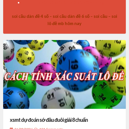
chốt số soi cầu lô 3 số miền trung
soi cầu dàn đề 4 số – soi cầu dàn đề 6 số – soi cầu – soi
lô đề mb hôm nay
xsmt dự đoán sớ đầu đuôi giải 8 chuẩn