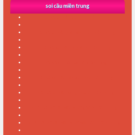
soi cầu miền trung
chốt số soi cầu xỉu chủ miền trung
chốt số soi cầu giải đặc biệt miền trung
chốt số soi cầu to giải 8 miền trung
chốt số soi cầu bao lô miền trung
chốt số soi cầu cặp xỉu chủ miền trung
chốt số soi cầu song thủ lô miền trung
chốt số soi cầu đầu đuôi giải 8 miền trung
chốt số soi cầu đầu đuôi đặc biệt miền trung