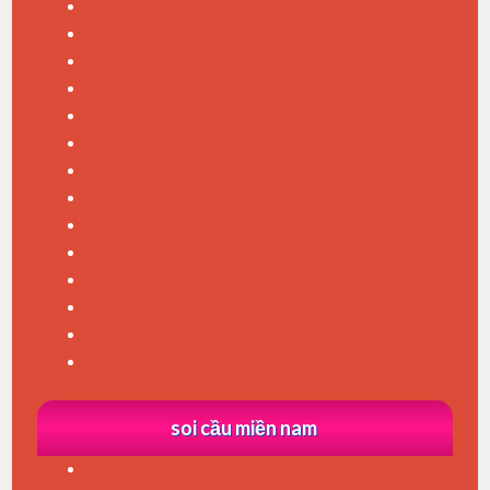
chốt số soi cầu dàn lô xiên 2 miền bắc
chốt số soi cầu dàn lô xiên 3 miền bắc
chốt số soi cầu dàn lô xiên 4 miền bắc
chốt số soi cầu 3 càng miền bắc
chốt số soi cầu dàn 3 càng 2 số miền bắc
chốt số soi cầu dàn lô 10 số miền bắc
chốt số soi cầu đề đầu đuôi miền bắc
soi cầu miền nam
chốt số soi cầu xỉu chủ miền nam