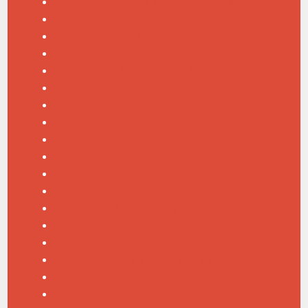
chốt số soi cầu song thủ lô
chốt số soi cầu bạch thủ lô kép miền bắc
chốt số soi cầu bạch thủ lô 2 nháy win miền bắc
chốt số soi cầu song thủ lô kép miền bắc
chốt số soi cầu bạch thủ đề miền bắc
chốt số soi cầu song thủ đề miền bắc
chốt số soi cầu dàn đề 4 số miền bắc